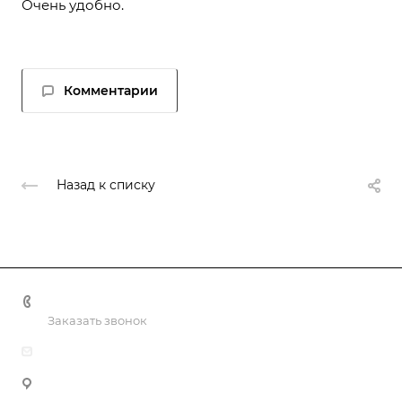
Очень удобно.
Комментарии
Назад к списку
+998 55 518 86 66
Заказать звонок
info@vulpes.uz
Узбекистан, г. Ташкент, ул. Юкори-Каракамыш 2, офис
9