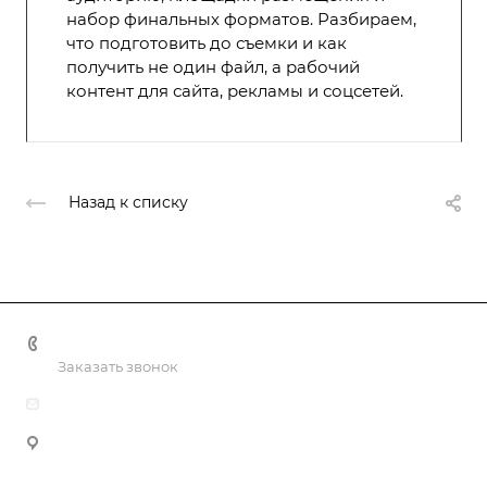
набор финальных форматов. Разбираем,
что подготовить до съемки и как
получить не один файл, а рабочий
контент для сайта, рекламы и соцсетей.
Назад к списку
+998 55 518 86 66
Заказать звонок
info@vulpes.uz
Узбекистан, г. Ташкент, ул. Юкори-Каракамыш 2, офис
9