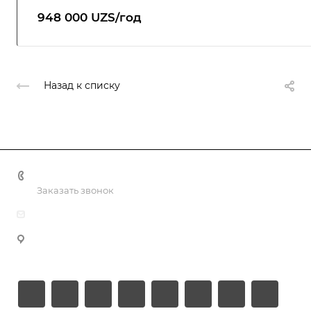
948 000 UZS/год
Назад к списку
+998 55 518 86 66
Заказать звонок
info@vulpes.uz
Узбекистан, г. Ташкент, ул. Юкори-Каракамыш 2, офис
9