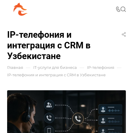
IP-телефония и
интеграция с CRM в
Узбекистане
—
—
—
Главная
IT-услуги для бизнеса
IP-телефония
IP-телефония и интеграция с CRM в Узбекистане