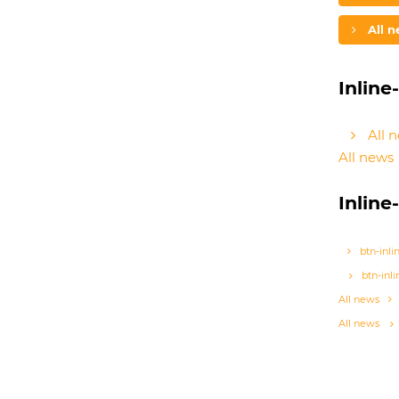
All 
Inline
All 
All news
Inline
btn-inli
btn-inl
All news
All news