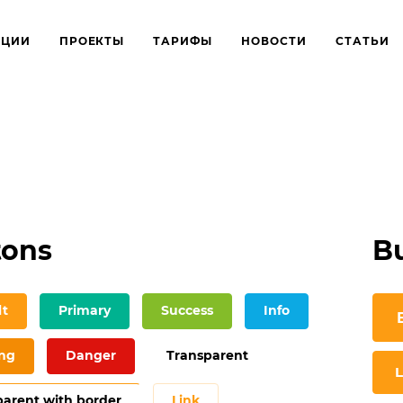
КЦИИ
ПРОЕКТЫ
ТАРИФЫ
НОВОСТИ
СТАТЬИ
tons
Bu
lt
Primary
Success
Info
ng
Danger
Transparent
L
parent with border
Link