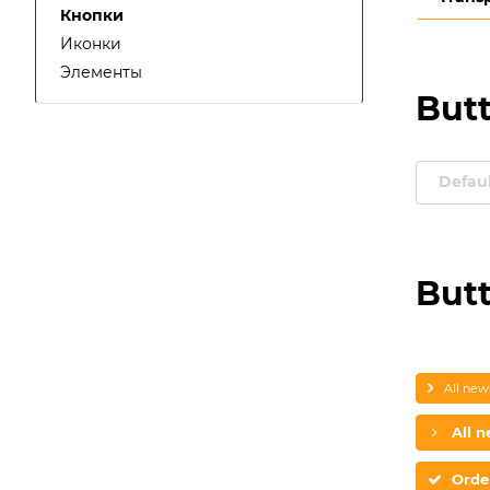
Кнопки
Иконки
Элементы
But
Defau
Butt
All new
All 
Orde