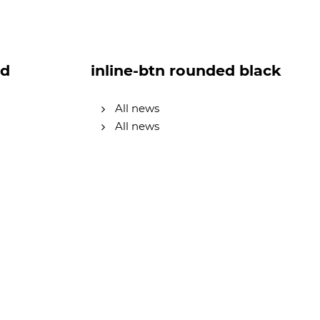
ed
inline-btn rounded black
All news
All news