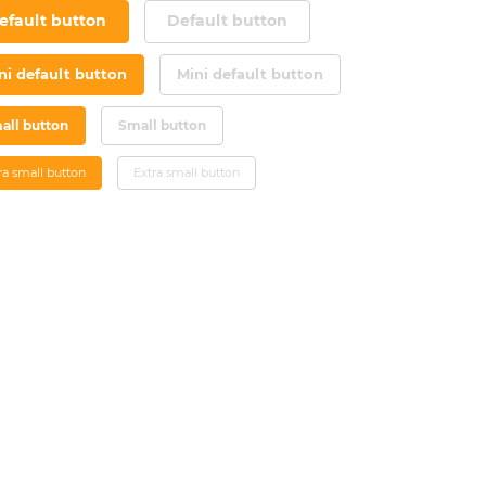
efault button
Default button
ni default button
Mini default button
all button
Small button
ra small button
Extra small button