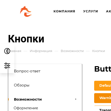
КОМПАНИЯ
УСЛУГИ
А
Кнопки
—
—
—
Главная
Информация
Возможности
Кнопки
But
Вопрос-ответ
Обзоры
Defau
Warni
Возможности
Оформление
Trans