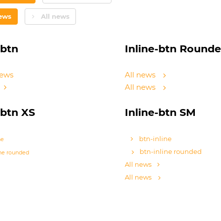
news
All news
-btn
Inline-btn Round
news
All news
All news
-btn XS
Inline-btn SM
btn-inline
ne
btn-inline rounded
ine rounded
All news
All news