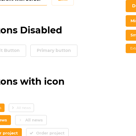
D
Mi
tons Disabled
Sm
Ext
lt Button
Primary button
ons with icon
s
All news
news
All news
r project
Order project