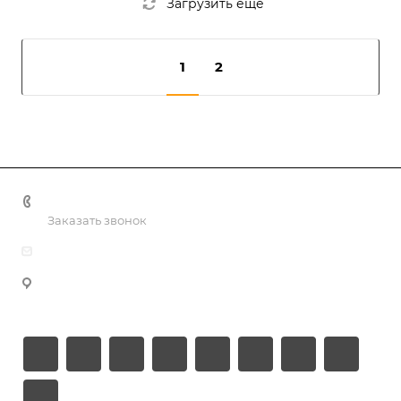
Загрузить еще
1
2
+998 55 518 86 66
Заказать звонок
info@vulpes.uz
Узбекистан, г. Ташкент, ул. Юкори-Каракамыш 2, офис
9