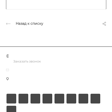
Назад к списку
+998 55 518 86 66
Заказать звонок
info@vulpes.uz
Узбекистан, г. Ташкент, ул. Юкори-Каракамыш 2, офис
9