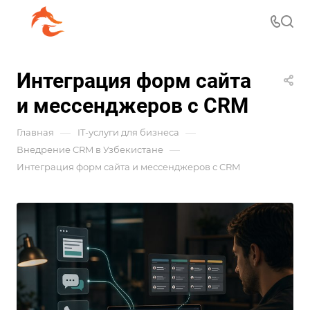
Интеграция форм сайта
и мессенджеров с CRM
—
—
Главная
IT-услуги для бизнеса
—
Внедрение CRM в Узбекистане
Интеграция форм сайта и мессенджеров с CRM