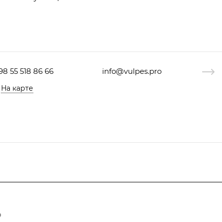
98 55 518 86 66
info@vulpes.pro
На карте
Узбекистан, г. Ташкент, ул. Юкори-Каракамыш 2, офис 9