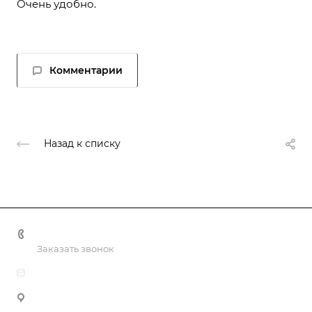
Очень удобно.
Комментарии
Назад к списку
+998 55 518 86 66
Заказать звонок
info@vulpes.uz
Узбекистан, г. Ташкент, ул. Юкори-Каракамыш 2, офис
9