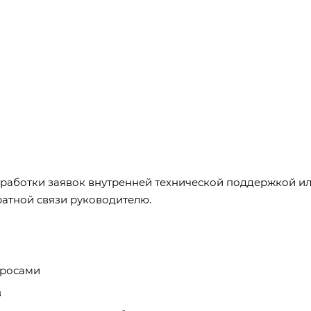
бработки заявок внутренней технической поддержкой и
ратной связи руководителю.
просами
в