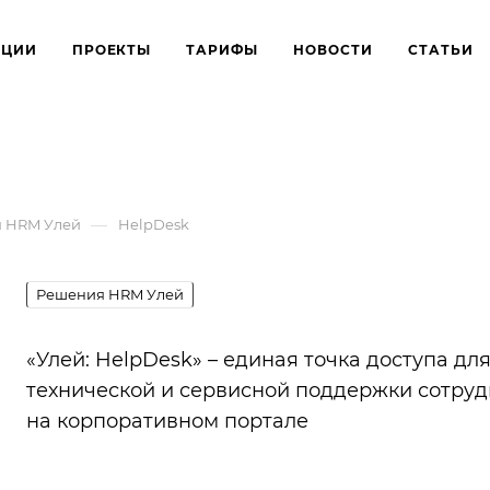
КЦИИ
ПРОЕКТЫ
ТАРИФЫ
НОВОСТИ
СТАТЬИ
—
 HRM Улей
HelpDesk
Решения HRM Улей
«Улей: HelpDesk» – единая точка доступа дл
технической и сервисной поддержки сотру
на корпоративном портале