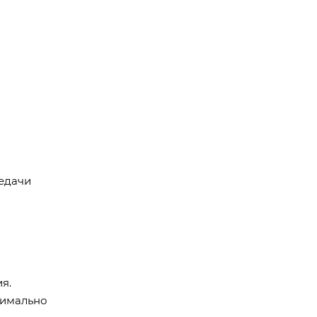
редачи
я.
симально