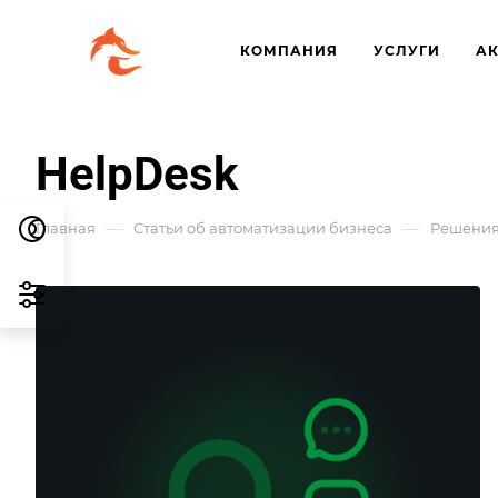
КОМПАНИЯ
УСЛУГИ
А
HelpDesk
—
—
Главная
Статьи об автоматизации бизнеса
Решения