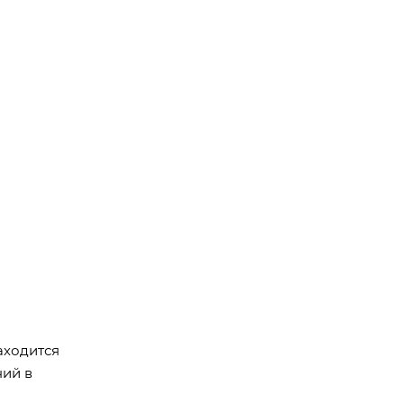
аходится
ний в