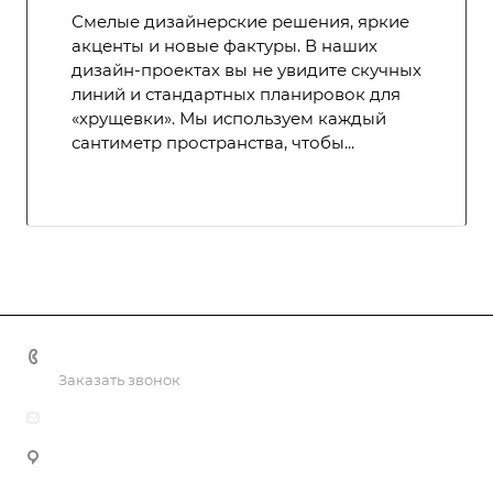
Смелые дизайнерские решения, яркие
акценты и новые фактуры. В наших
дизайн-проектах вы не увидите скучных
линий и стандартных планировок для
«хрущевки». Мы используем каждый
сантиметр пространства, чтобы...
+998 55 518 86 66
Заказать звонок
info@vulpes.uz
Узбекистан, г. Ташкент, ул. Юкори-Каракамыш 2, офис
9