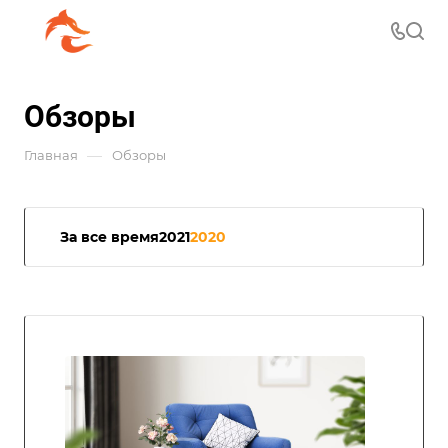
Обзоры
—
Главная
Обзоры
За все время
2021
2020