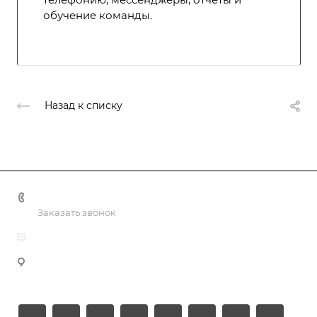
обучение команды.
Назад к списку
+998 55 518 86 66
Заказать звонок
info@vulpes.uz
Узбекистан, г. Ташкент, ул. Юкори-Каракамыш 2, офис
9