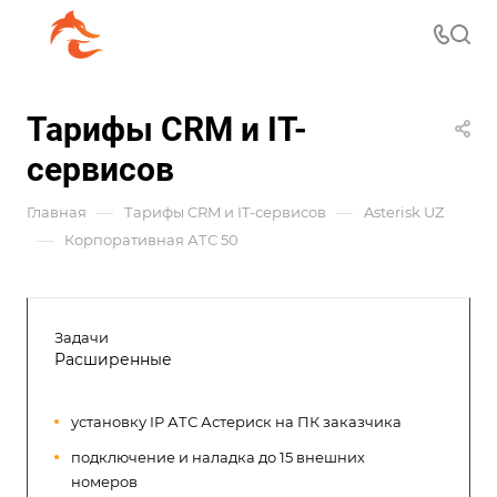
Тарифы CRM и IT-
сервисов
—
—
Главная
Тарифы CRM и IT-сервисов
Asterisk UZ
—
Корпоративная АТС 50
Задачи
Расширенные
установку IP АТС Астериск на ПК заказчика
подключение и наладка до 15 внешних
номеров