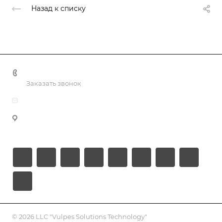
Назад к списку
+998 55 518 86 66
Заказать звонок
info@vulpes.uz
Узбекистан, г. Ташкент, ул. Юкори-Каракамыш 2, офис
9
© 2026 LLC "Vulpes Solutions Technology"