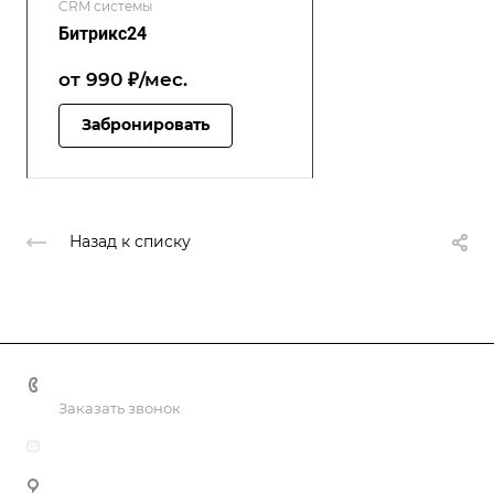
CRM системы
Битрикс24
от 990 ₽/мес.
Забронировать
Назад к списку
+998 55 518 86 66
Заказать звонок
info@vulpes.uz
Узбекистан, г. Ташкент, ул. Юкори-Каракамыш 2, офис