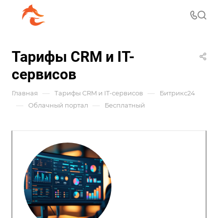
Тарифы CRM и IT-
сервисов
—
—
Главная
Тарифы CRM и IT-сервисов
Битрикс24
—
—
Облачный портал
Бесплатный