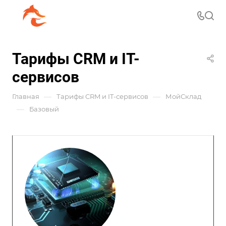
Тарифы CRM и IT-
сервисов
—
—
Главная
Тарифы CRM и IT-сервисов
МойСклад
—
Базовый