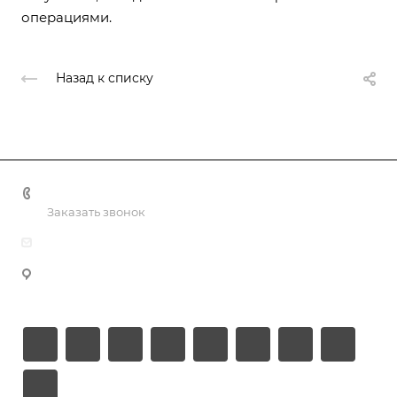
операциями.
Назад к списку
+998 55 518 86 66
Заказать звонок
info@vulpes.uz
Узбекистан, г. Ташкент, ул. Юкори-Каракамыш 2, офис
9