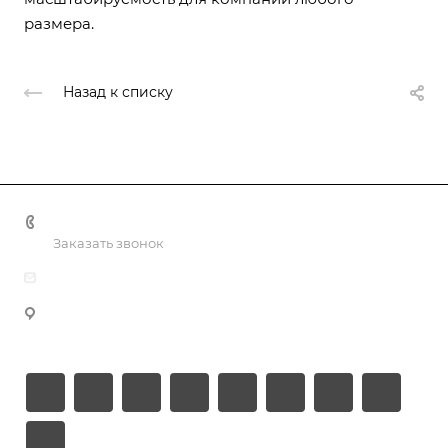
размера.
Назад к списку
+998 55 518 86 66
Заказать звонок
info@vulpes.uz
Узбекистан, г. Ташкент, ул. Юкори-Каракамыш 2, офис
9