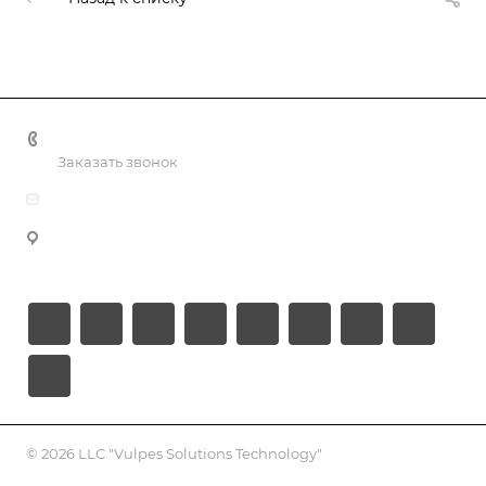
+998 55 518 86 66
Заказать звонок
info@vulpes.uz
Узбекистан, г. Ташкент, ул. Юкори-Каракамыш 2, офис
9
© 2026 LLC "Vulpes Solutions Technology"