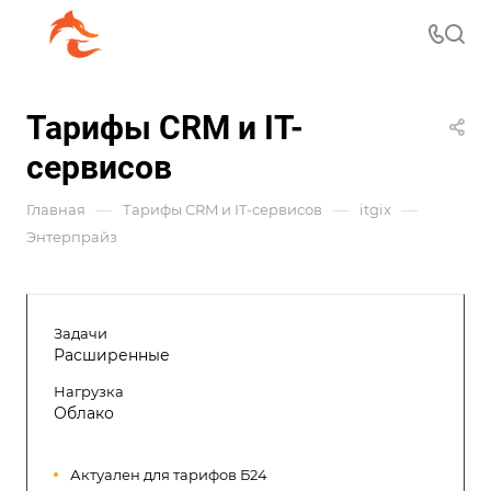
Тарифы CRM и IT-
сервисов
—
—
—
Главная
Тарифы CRM и IT-сервисов
itgix
Энтерпрайз
Задачи
Расширенные
Нагрузка
Облако
Актуален для тарифов Б24