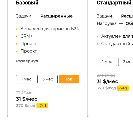
Базовый
Стандартный
Задачи
—
Расширенные
Задачи
—
Расш
Нагрузка
—
Об
Актуален для тарифов Б24
СRM+
Актуален для 
Проект
Стандартный 
Проект+
Развернуть
1 мес
3 ме
37 ₽$/мес
1 мес
3 мес
год
31 $/мес
370 $/год
- 74 $
37 ₽$/мес
31 $/мес
370 $/год
- 74 $