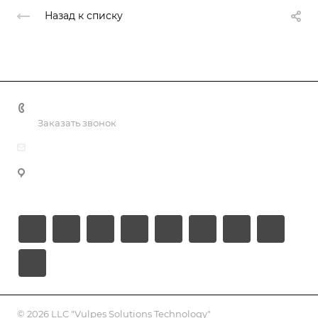
Назад к списку
+998 55 518 86 66
Заказать звонок
info@vulpes.uz
Узбекистан, г. Ташкент, ул. Юкори-Каракамыш 2, офис
9
© 2026 LLC "Vulpes Solutions Technology"