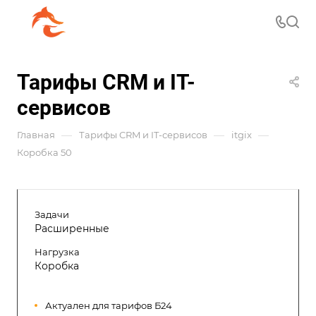
Тарифы CRM и IT-
сервисов
—
—
—
Главная
Тарифы CRM и IT-сервисов
itgix
Коробка 50
Задачи
Расширенные
Нагрузка
Коробка
Актуален для тарифов Б24