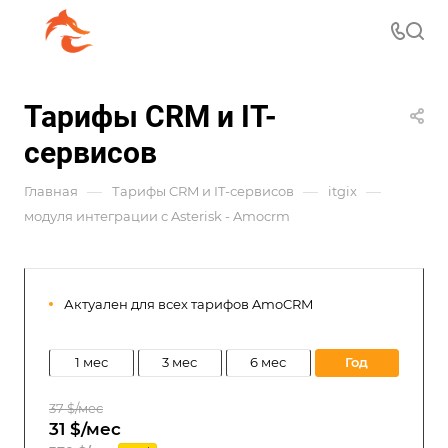
Тарифы CRM и IT-
сервисов
—
—
—
Главная
Тарифы CRM и IT-сервисов
itgix
модуля интеграции с Asterisk - Amocrm
Актуален для всех тарифов AmoCRM
1 мес
3 мес
6 мес
год
37 $/мес
31 $/мес